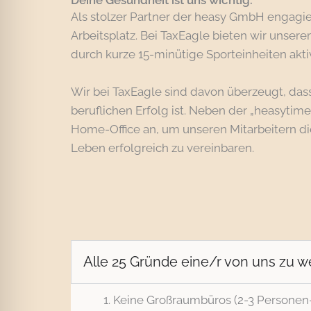
Als stolzer Partner der heasy GmbH engagie
Arbeitsplatz. Bei TaxEagle bieten wir unser
durch kurze 15-minütige Sporteinheiten akti
Wir bei TaxEagle sind davon überzeugt, da
beruflichen Erfolg ist. Neben der „heasytime
Home-Office an, um unseren Mitarbeitern die
Leben erfolgreich zu vereinbaren.
Alle 25 Gründe eine/r von uns zu w
Keine Großraumbüros (2-3 Personen