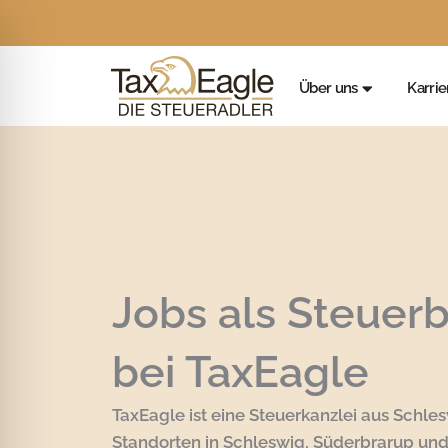
Zum
Inhalt
springen
Öffne Über
Über uns
Karrie
Jobs als Steuerb
bei TaxEagle
TaxEagle ist eine Steuerkanzlei aus Schle
Standorten in Schleswig, Süderbrarup un