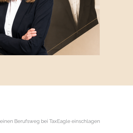
deinen Berufsweg bei TaxEagle einschlagen