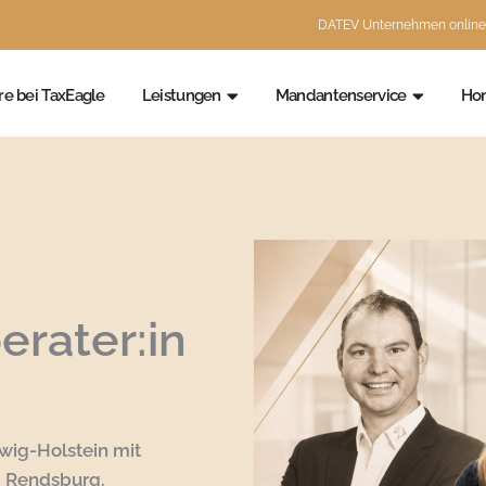
DATEV Unternehmen online
 uns
Öffne Leistungen
Öffne M
re bei TaxEagle
Leistungen
Mandantenservice
Hon
erater:in
swig-Holstein mit
d Rendsburg.