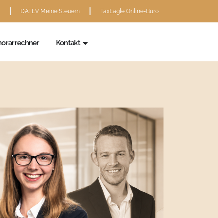
DATEV Meine Steuern
TaxEagle Online-Büro
andantenservice
Öffne Kontakt
orarrechner
Kontakt