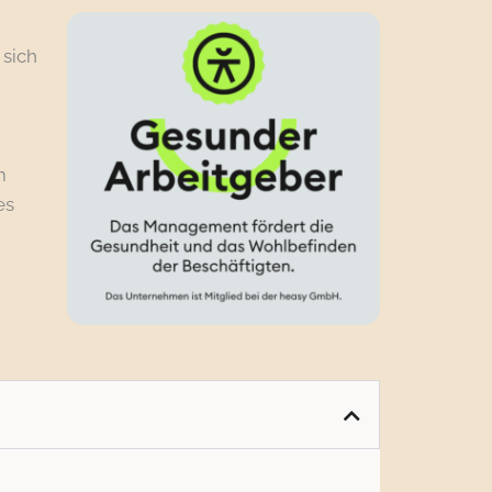
 sich
m
es