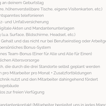
ag an deinem Geburtstag
e, höhenverstellbare Tische, eigene Visitenkarten, etc.)
ntspanntes telefonieren
tz- und Unfallversicherung
igitale Akten und Mandantenunterlagen
u.a. Surface, Bildschirme, Headset, etc.)
s Gehalt und das nicht nur bei Berufseinstieg oder Arbei
h persönliches Bonus-System
s Team-Bonus (Einer für Alle und Alle für Einen)
lichen Altersvorsorge
ch, die durch die drei Standorte selbst geplant werden
n pro Mitarbeiter pro Monat + Zusatzfortbildungen
Technik nutzt und den Mitarbeiter dahingehend fördert
ürogebäude
los zur freien Verfügung
andantenkontakt (Mitarbeiter begleitet uns in jedes Man