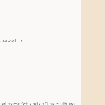
tgeberwechsel
dantengespräch, egal ob Steuererklärung