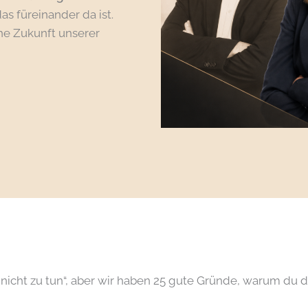
s füreinander da ist.
he Zukunft unserer
nicht zu tun“, aber wir haben 25 gute Gründe, warum du 