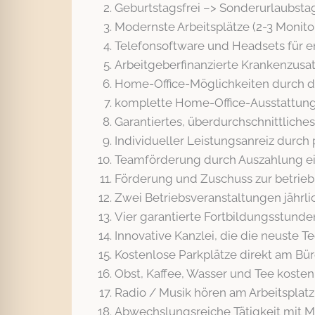
Geburtstagsfrei –> Sonderurlaubst
Modernste Arbeitsplätze (2-3 Monitor
Telefonsoftware und Headsets für e
Arbeitgeberfinanzierte Krankenzusa
Home-Office-Möglichkeiten durch d
komplette Home-Office-Ausstattung (
Garantiertes, überdurchschnittliche
Individueller Leistungsanreiz durc
Teamförderung durch Auszahlung eine
Förderung und Zuschuss zur betrieb
Zwei Betriebsveranstaltungen jährli
Vier garantierte Fortbildungsstunde
Innovative Kanzlei, die die neuste 
Kostenlose Parkplätze direkt am B
Obst, Kaffee, Wasser und Tee kosten
Radio / Musik hören am Arbeitsplatz
Abwechslungsreiche Tätigkeit mit M