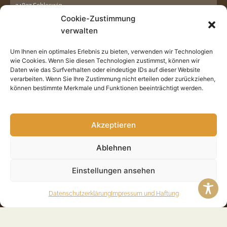
24837 Schleswig
Cookie-Zustimmung
Telefon: 0 46 21 / 30 607 -3
verwalten
E-Mail: info@taxeagle.de
Um Ihnen ein optimales Erlebnis zu bieten, verwenden wir Technologien
wie Cookies. Wenn Sie diesen Technologien zustimmst, können wir
TaxEagle in Süderbrarup
Daten wie das Surfverhalten oder eindeutige IDs auf dieser Website
Steuerberater Partnerschaft mbB
verarbeiten. Wenn Sie Ihre Zustimmung nicht erteilen oder zurückziehen,
Holmer Straße 29
können bestimmte Merkmale und Funktionen beeinträchtigt werden.
24392 Süderbrarup
Telefon: 0 46 41 / 98 748 – 0
E-Mail: info@taxeagle.de
Akzeptieren
Ablehnen
TaxEagle in Rendsburg
Steuerberater Partnerschaft mbB
Am Grünen Kranz 2
Einstellungen ansehen
24768 Rendsburg
Datenschutzerklärung
Impressum und Haftung
Telefon: 0 43 31 / 49 86 25 – 0
E-Mail: info@taxeagle.de