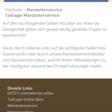
Startseite
»
Mandantenservice
TaxEagle Mandantenservice
Auf den nachfolgenden Seiten möchten wir Ihnen die
Gelegenheit geben sich gezielt häufig gestellte Fragen zu
beantworten.
Sei es durch externe Links auf die wichtigsten Seiten des
Steuerrechts oder durch unsere Mandantenmerkblätter
und Steuererklärvideos, welche Ihnen Hilfestellungen zu
den häufigsten steuerlichen Problemstellungen bieten..
Direkte Links
DATEV Unternehmen online
TaxEagle Online-Büro
Mandantenservice
Honorarrechner