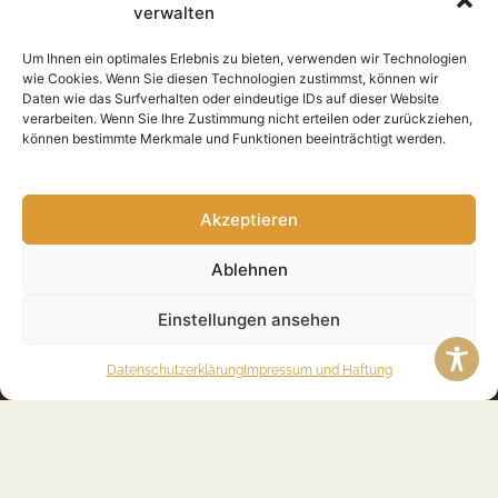
verwalten
E-Mail: info@taxeagle.de
Um Ihnen ein optimales Erlebnis zu bieten, verwenden wir Technologien
TaxEagle in Süderbrarup
wie Cookies. Wenn Sie diesen Technologien zustimmst, können wir
Steuerberater Partnerschaft mbB
Daten wie das Surfverhalten oder eindeutige IDs auf dieser Website
Holmer Straße 29
verarbeiten. Wenn Sie Ihre Zustimmung nicht erteilen oder zurückziehen,
24392 Süderbrarup
können bestimmte Merkmale und Funktionen beeinträchtigt werden.
Telefon: 0 46 41 / 98 748 – 0
E-Mail: info@taxeagle.de
Akzeptieren
TaxEagle in Rendsburg
Ablehnen
Steuerberater Partnerschaft mbB
Am Grünen Kranz 2
Einstellungen ansehen
24768 Rendsburg
Telefon: 0 43 31 / 49 86 25 – 0
Datenschutzerklärung
Impressum und Haftung
E-Mail: info@taxeagle.de
© 2026 TaxEagle Steuerberater Partnerschaft mbB