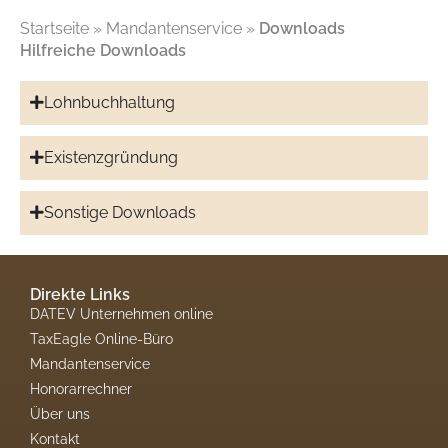
Startseite
»
Mandantenservice
»
Downloads
Hilfreiche Downloads
Lohnbuchhaltung
Existenzgründung
Sonstige Downloads
Direkte Links
DATEV Unternehmen online
TaxEagle Online-Büro
Mandantenservice
Honorarrechner
Über uns
Kontakt