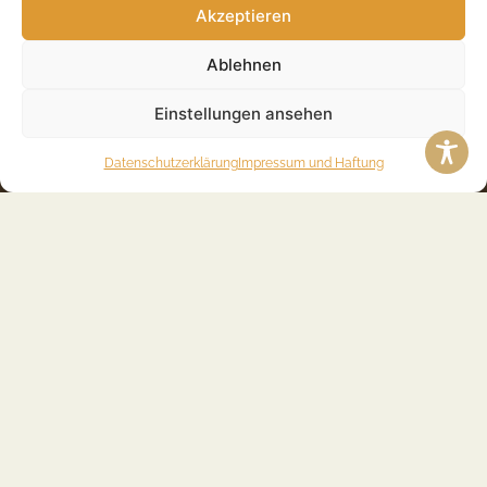
Hermann-Clausen-Str. 23
Akzeptieren
24837 Schleswig
Ablehnen
Telefon: 0 46 21 / 30 607 -3
E-Mail: info@taxeagle.de
Einstellungen ansehen
TaxEagle in Süderbrarup
Datenschutzerklärung
Impressum und Haftung
Steuerberater Partnerschaft mbB
Holmer Straße 29
24392 Süderbrarup
Telefon: 0 46 41 / 98 748 – 0
E-Mail: info@taxeagle.de
TaxEagle in Rendsburg
Steuerberater Partnerschaft mbB
Am Grünen Kranz 2
24768 Rendsburg
Telefon: 0 43 31 / 49 86 25 – 0
E-Mail: info@taxeagle.de