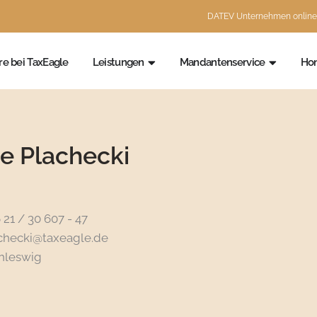
DATEV Unternehmen online
 uns
Öffne Leistungen
Öffne M
re bei TaxEagle
Leistungen
Mandantenservice
Hon
e Plachecki
 21 / 30 607 - 47
achecki@taxeagle.de
hleswig