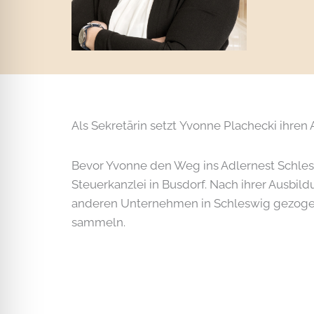
Als Sekretärin setzt Yvonne Plachecki ihren
Bevor Yvonne den Weg ins Adlernest Schleswi
Steuerkanzlei in Busdorf. Nach ihrer Ausbild
anderen Unternehmen in Schleswig gezogen 
sammeln.