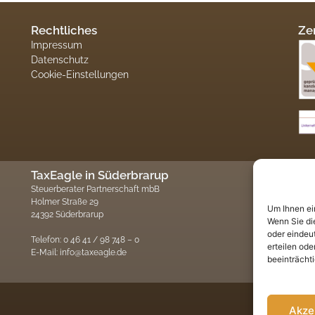
Rechtliches
Zer
Impressum
Datenschutz
Cookie-Einstellungen
TaxEagle in Süderbrarup
Ta
Steuerberater Partnerschaft mbB
Steu
Holmer Straße 29
Am 
Um Ihnen ei
24392 Süderbrarup
247
Wenn Sie di
oder eindeu
Telefon: 0 46 41 / 98 748 – 0
Tele
erteilen od
E-Mail: info@taxeagle.de
E-Ma
beeinträcht
Akze