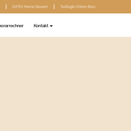
DATEV Meine Steuern
TaxEagle Online-Büro
andantenservice
Öffne Kontakt
orarrechner
Kontakt