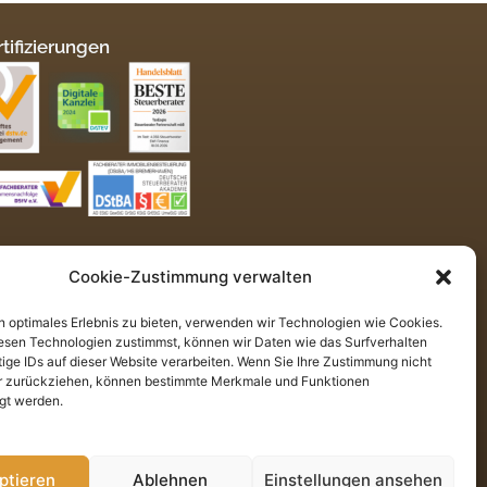
tifizierungen
xEagle in Rendsburg
Cookie-Zustimmung verwalten
erberater Partnerschaft mbB
Grünen Kranz 2
n optimales Erlebnis zu bieten, verwenden wir Technologien wie Cookies.
68 Rendsburg
esen Technologien zustimmst, können wir Daten wie das Surfverhalten
tige IDs auf dieser Website verarbeiten. Wenn Sie Ihre Zustimmung nicht
fon: 0 43 31 / 49 86 25 – 0
er zurückziehen, können bestimmte Merkmale und Funktionen
il: info@taxeagle.de
igt werden.
ptieren
Ablehnen
Einstellungen ansehen